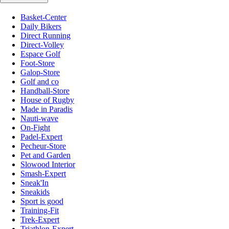
Basket-Center
Daily Bikers
Direct Running
Direct-Volley
Espace Golf
Foot-Store
Galop-Store
Golf and co
Handball-Store
House of Rugby
Made in Paradis
Nauti-wave
On-Fight
Padel-Expert
Pecheur-Store
Pet and Garden
Slowood Interior
Smash-Expert
Sneak'In
Sneakids
Sport is good
Training-Fit
Trek-Expert
Triathlon-Expert