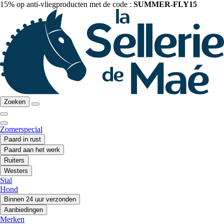
15% op anti-vliegproducten met de code :
SUMMER-FLY15
Zoeken
Zomerspecial
Paard in rust
Paard aan het werk
Ruiters
Westers
Stal
Hond
Binnen 24 uur verzonden
Aanbiedingen
Merken