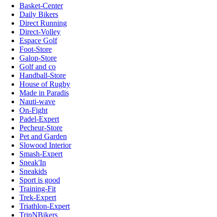
Basket-Center
Daily Bikers
Direct Running
Direct-Volley
Espace Golf
Foot-Store
Galop-Store
Golf and co
Handball-Store
House of Rugby
Made in Paradis
Nauti-wave
On-Fight
Padel-Expert
Pecheur-Store
Pet and Garden
Slowood Interior
Smash-Expert
Sneak'In
Sneakids
Sport is good
Training-Fit
Trek-Expert
Triathlon-Expert
TripNBikers