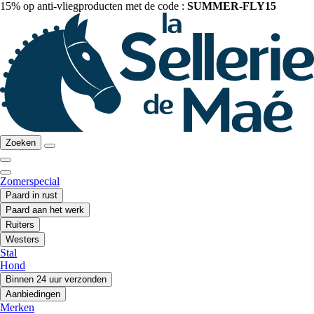
15% op anti-vliegproducten met de code :
SUMMER-FLY15
Zoeken
Zomerspecial
Paard in rust
Paard aan het werk
Ruiters
Westers
Stal
Hond
Binnen 24 uur verzonden
Aanbiedingen
Merken