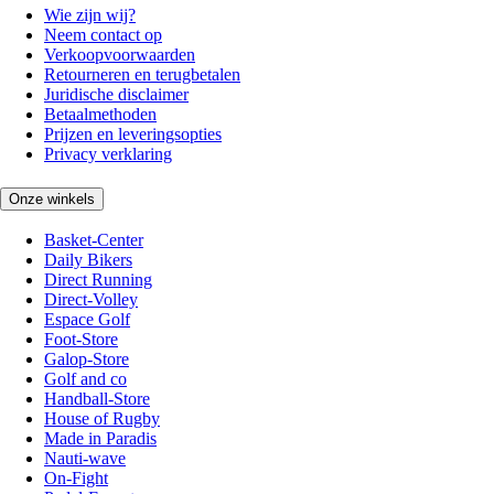
Wie zijn wij?
Neem contact op
Verkoopvoorwaarden
Retourneren en terugbetalen
Juridische disclaimer
Betaalmethoden
Prijzen en leveringsopties
Privacy verklaring
Onze winkels
Basket-Center
Daily Bikers
Direct Running
Direct-Volley
Espace Golf
Foot-Store
Galop-Store
Golf and co
Handball-Store
House of Rugby
Made in Paradis
Nauti-wave
On-Fight