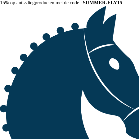
15% op anti-vliegproducten met de code :
SUMMER-FLY15