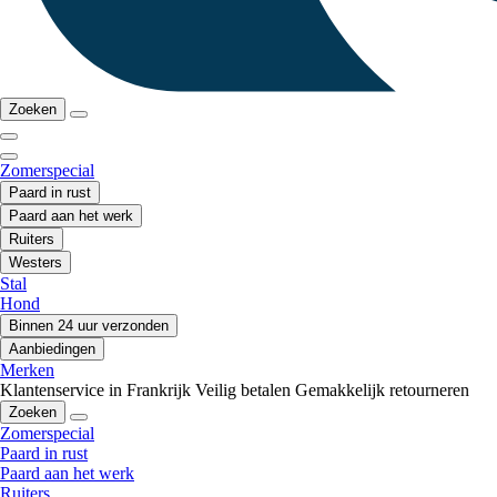
Zoeken
Zomerspecial
Paard in rust
Paard aan het werk
Ruiters
Westers
Stal
Hond
Binnen 24 uur verzonden
Aanbiedingen
Merken
Klantenservice in Frankrijk
Veilig betalen
Gemakkelijk retourneren
Zoeken
Zomerspecial
Paard in rust
Paard aan het werk
Ruiters