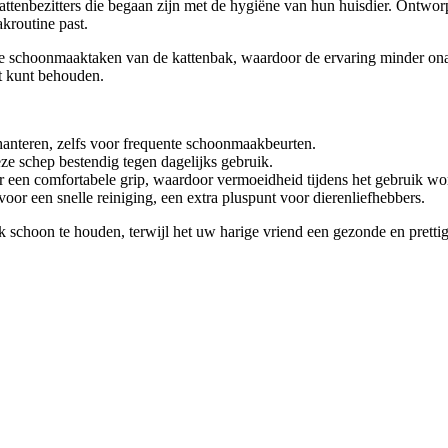
 kattenbezitters die begaan zijn met de hygiëne van hun huisdier. Ont
akroutine past.
de schoonmaaktaken van de kattenbak, waardoor de ervaring minder ona
t kunt behouden.
hanteren, zelfs voor frequente schoonmaakbeurten.
e schep bestendig tegen dagelijks gebruik.
r een comfortabele grip, waardoor vermoeidheid tijdens het gebruik w
or een snelle reiniging, een extra pluspunt voor dierenliefhebbers.
bak schoon te houden, terwijl het uw harige vriend een gezonde en pret