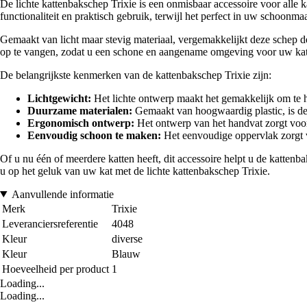
De lichte kattenbakschep Trixie is een onmisbaar accessoire voor alle
functionaliteit en praktisch gebruik, terwijl het perfect in uw schoonma
Gemaakt van licht maar stevig materiaal, vergemakkelijkt deze schep 
op te vangen, zodat u een schone en aangename omgeving voor uw ka
De belangrijkste kenmerken van de kattenbakschep Trixie zijn:
Lichtgewicht:
Het lichte ontwerp maakt het gemakkelijk om te 
Duurzame materialen:
Gemaakt van hoogwaardig plastic, is dez
Ergonomisch ontwerp:
Het ontwerp van het handvat zorgt voo
Eenvoudig schoon te maken:
Het eenvoudige oppervlak zorgt vo
Of u nu één of meerdere katten heeft, dit accessoire helpt u de katten
u op het geluk van uw kat met de lichte kattenbakschep Trixie.
Aanvullende informatie
Merk
Trixie
Leveranciersreferentie
4048
Kleur
diverse
Kleur
Blauw
Hoeveelheid per product
1
Loading...
Loading...