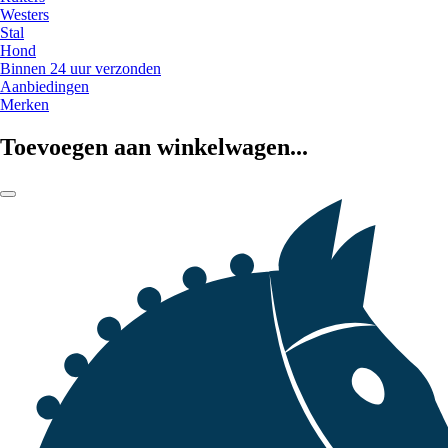
Westers
Stal
Hond
Binnen 24 uur verzonden
Aanbiedingen
Merken
Toevoegen aan winkelwagen...