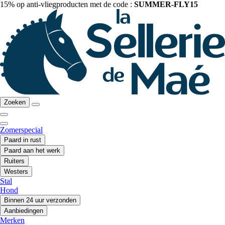
15% op anti-vliegproducten met de code :
SUMMER-FLY15
Zoeken
Zomerspecial
Paard in rust
Paard aan het werk
Ruiters
Westers
Stal
Hond
Binnen 24 uur verzonden
Aanbiedingen
Merken