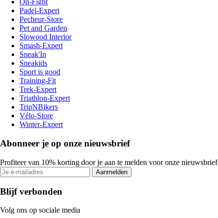
On-Fight
Padel-Expert
Pecheur-Store
Pet and Garden
Slowood Interior
Smash-Expert
Sneak'In
Sneakids
Sport is good
Training-Fit
Trek-Expert
Triathlon-Expert
TripNBikers
Vélo-Store
Winter-Expert
Abonneer je op onze nieuwsbrief
Profiteer van 10% korting door je aan te melden voor onze nieuwsbrief
Aanmelden
Blijf verbonden
Volg ons op sociale media