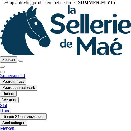
15% op anti-vliegproducten met de code :
SUMMER-FLY15
Zoeken
Zomerspecial
Paard in rust
Paard aan het werk
Ruiters
Westers
Stal
Hond
Binnen 24 uur verzonden
Aanbiedingen
Merken