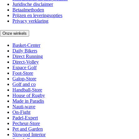
Juridische disclaimer
Betaalmethoden
Prijzen en leveringsopties
Privacy verklaring
Onze winkels
Basket-Center
Daily Bikers
Direct Running
Direct-Volley
Espace Golf
Foot-Store
Galop-Store
Golf and co
Handball-Store
House of Rugby
Made in Paradis
Nauti-wave
On-Fight
Padel-Expert
Pecheur-Store
Pet and Garden
Slowood Interior