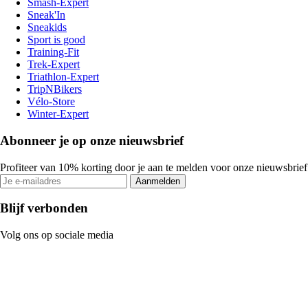
Smash-Expert
Sneak'In
Sneakids
Sport is good
Training-Fit
Trek-Expert
Triathlon-Expert
TripNBikers
Vélo-Store
Winter-Expert
Abonneer je op onze nieuwsbrief
Profiteer van 10% korting door je aan te melden voor onze nieuwsbrief
Aanmelden
Blijf verbonden
Volg ons op sociale media