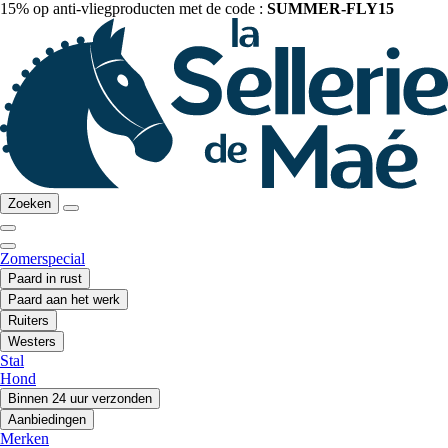
15% op anti-vliegproducten met de code :
SUMMER-FLY15
Zoeken
Zomerspecial
Paard in rust
Paard aan het werk
Ruiters
Westers
Stal
Hond
Binnen 24 uur verzonden
Aanbiedingen
Merken