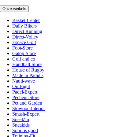
Onze winkels
Basket-Center
Daily Bikers
Direct Running
Direct-Volley
Espace Golf
Foot-Store
Galop-Store
Golf and co
Handball-Store
House of Rugby
Made in Paradis
Nauti-wave
On-Fight
Padel-Expert
Pecheur-Store
Pet and Garden
Slowood Interior
Smash-Expert
Sneak'In
Sneakids
Sport is good
Training-Fit