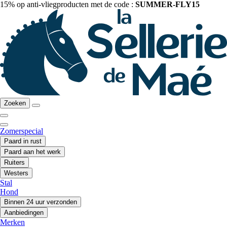
15% op anti-vliegproducten met de code :
SUMMER-FLY15
Zoeken
Zomerspecial
Paard in rust
Paard aan het werk
Ruiters
Westers
Stal
Hond
Binnen 24 uur verzonden
Aanbiedingen
Merken