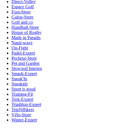
Direct-Volley
Espace Golf
Foot-Store
Galop-Store
Golf and co
Handball-Store
House of Rugby
Made in Paradis
Nauti-wave
On-Fight
Padel-Expert
Pecheur-Store
Pet and Garden
Slowood Interior
Smash-Expert
Sneak'In
Sneakids
Sport is good
Training-Fit
Trek-Expert
Triathlon-Expert
TripNBikers
Vélo-Store
Winter-Expert