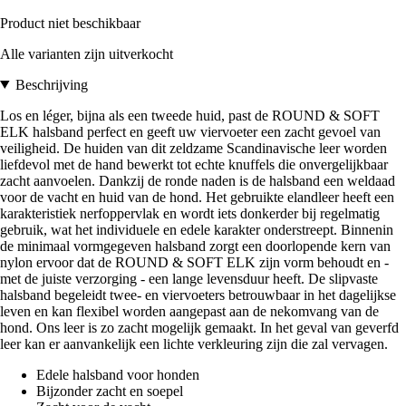
Product niet beschikbaar
Alle varianten zijn uitverkocht
Beschrijving
Los en léger, bijna als een tweede huid, past de ROUND & SOFT
ELK halsband perfect en geeft uw viervoeter een zacht gevoel van
veiligheid. De huiden van dit zeldzame Scandinavische leer worden
liefdevol met de hand bewerkt tot echte knuffels die onvergelijkbaar
zacht aanvoelen. Dankzij de ronde naden is de halsband een weldaad
voor de vacht en huid van de hond. Het gebruikte elandleer heeft een
karakteristiek nerfoppervlak en wordt iets donkerder bij regelmatig
gebruik, wat het individuele en edele karakter onderstreept. Binnenin
de minimaal vormgegeven halsband zorgt een doorlopende kern van
nylon ervoor dat de ROUND & SOFT ELK zijn vorm behoudt en -
met de juiste verzorging - een lange levensduur heeft. De slipvaste
halsband begeleidt twee- en viervoeters betrouwbaar in het dagelijkse
leven en kan flexibel worden aangepast aan de nekomvang van de
hond. Ons leer is zo zacht mogelijk gemaakt. In het geval van geverfd
leer kan er aanvankelijk een lichte verkleuring zijn die zal vervagen.
Edele halsband voor honden
Bijzonder zacht en soepel