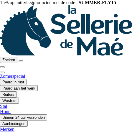
15% op anti-vliegproducten met de code :
SUMMER-FLY15
Zoeken
Zomerspecial
Paard in rust
Paard aan het werk
Ruiters
Westers
Stal
Hond
Binnen 24 uur verzonden
Aanbiedingen
Merken