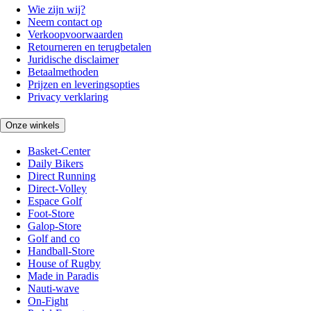
Wie zijn wij?
Neem contact op
Verkoopvoorwaarden
Retourneren en terugbetalen
Juridische disclaimer
Betaalmethoden
Prijzen en leveringsopties
Privacy verklaring
Onze winkels
Basket-Center
Daily Bikers
Direct Running
Direct-Volley
Espace Golf
Foot-Store
Galop-Store
Golf and co
Handball-Store
House of Rugby
Made in Paradis
Nauti-wave
On-Fight