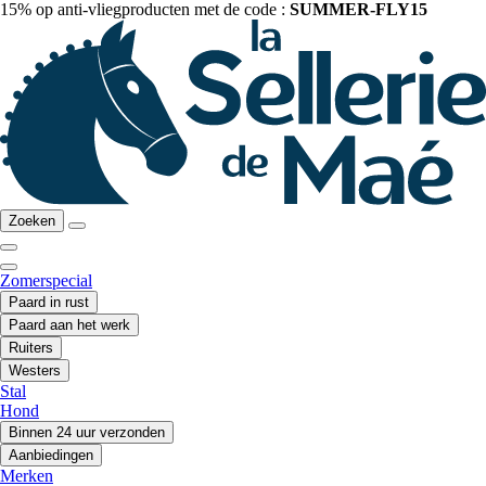
15% op anti-vliegproducten met de code :
SUMMER-FLY15
Zoeken
Zomerspecial
Paard in rust
Paard aan het werk
Ruiters
Westers
Stal
Hond
Binnen 24 uur verzonden
Aanbiedingen
Merken