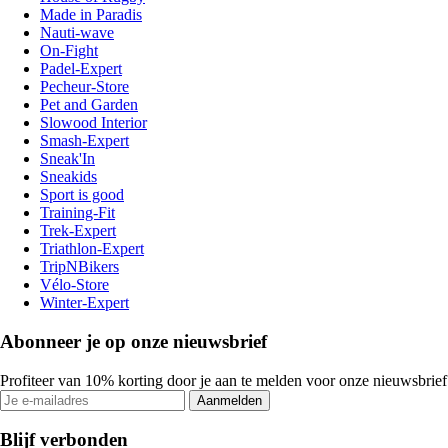
Made in Paradis
Nauti-wave
On-Fight
Padel-Expert
Pecheur-Store
Pet and Garden
Slowood Interior
Smash-Expert
Sneak'In
Sneakids
Sport is good
Training-Fit
Trek-Expert
Triathlon-Expert
TripNBikers
Vélo-Store
Winter-Expert
Abonneer je op onze nieuwsbrief
Profiteer van 10% korting door je aan te melden voor onze nieuwsbrief
Aanmelden
Blijf verbonden