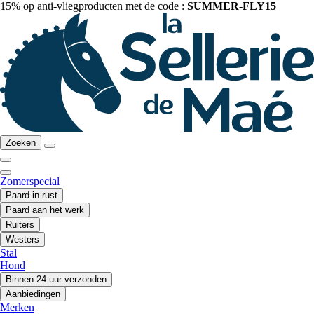
15% op anti-vliegproducten met de code :
SUMMER-FLY15
Zoeken
Zomerspecial
Paard in rust
Paard aan het werk
Ruiters
Westers
Stal
Hond
Binnen 24 uur verzonden
Aanbiedingen
Merken