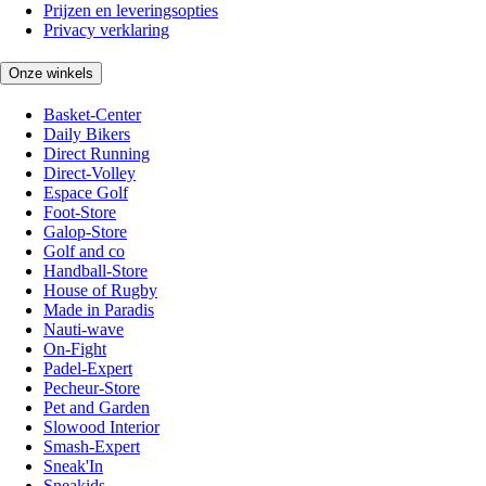
Prijzen en leveringsopties
Privacy verklaring
Onze winkels
Basket-Center
Daily Bikers
Direct Running
Direct-Volley
Espace Golf
Foot-Store
Galop-Store
Golf and co
Handball-Store
House of Rugby
Made in Paradis
Nauti-wave
On-Fight
Padel-Expert
Pecheur-Store
Pet and Garden
Slowood Interior
Smash-Expert
Sneak'In
Sneakids