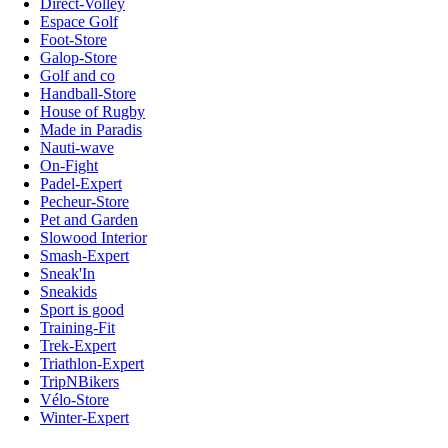
Direct-Volley
Espace Golf
Foot-Store
Galop-Store
Golf and co
Handball-Store
House of Rugby
Made in Paradis
Nauti-wave
On-Fight
Padel-Expert
Pecheur-Store
Pet and Garden
Slowood Interior
Smash-Expert
Sneak'In
Sneakids
Sport is good
Training-Fit
Trek-Expert
Triathlon-Expert
TripNBikers
Vélo-Store
Winter-Expert