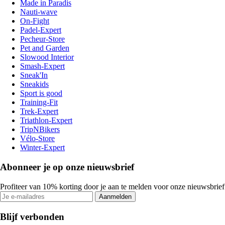
Made in Paradis
Nauti-wave
On-Fight
Padel-Expert
Pecheur-Store
Pet and Garden
Slowood Interior
Smash-Expert
Sneak'In
Sneakids
Sport is good
Training-Fit
Trek-Expert
Triathlon-Expert
TripNBikers
Vélo-Store
Winter-Expert
Abonneer je op onze nieuwsbrief
Profiteer van 10% korting door je aan te melden voor onze nieuwsbrief
Aanmelden
Blijf verbonden