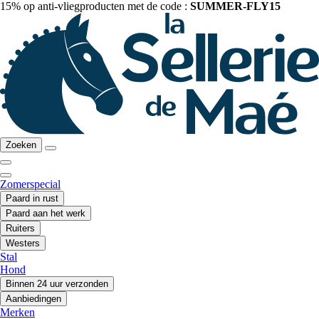
15% op anti-vliegproducten met de code :
SUMMER-FLY15
Zoeken
Zomerspecial
Paard in rust
Paard aan het werk
Ruiters
Westers
Stal
Hond
Binnen 24 uur verzonden
Aanbiedingen
Merken