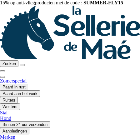
15% op anti-vliegproducten met de code :
SUMMER-FLY15
Zoeken
Zomerspecial
Paard in rust
Paard aan het werk
Ruiters
Westers
Stal
Hond
Binnen 24 uur verzonden
Aanbiedingen
Merken