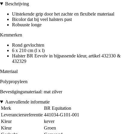
Beschrijving
Uitstekende grip door het zachte en flexibele materiaal
Bicolor dat bij veel halsters past
Robuuste longe
Kenmerken
Rond gevlochten
6 x 210 cm (l x l)
Halster BR Eevolv in bijpassende kleur, artikel 432330 &
432329
Materiaal
Polypropyleen
Bevestigingsmateriaal: mat zilver
Aanvullende informatie
Merk
BR Equitation
Leveranciersreferentie
441034-G101-001
Kleur
kever
Kleur
Groen