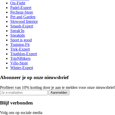
On-Fight
Padel-Expert
Pecheur-Store
Pet and Garden
Slowood Interior
Smash-Expert
Sneak'In
Sneakids
Sport is good
Training-Fit
Trek-Expert
Triathlon-Expert
TripNBikers
Vélo-Store
Winter-Expert
Abonneer je op onze nieuwsbrief
Profiteer van 10% korting door je aan te melden voor onze nieuwsbrief
Aanmelden
Blijf verbonden
Volg ons op sociale media