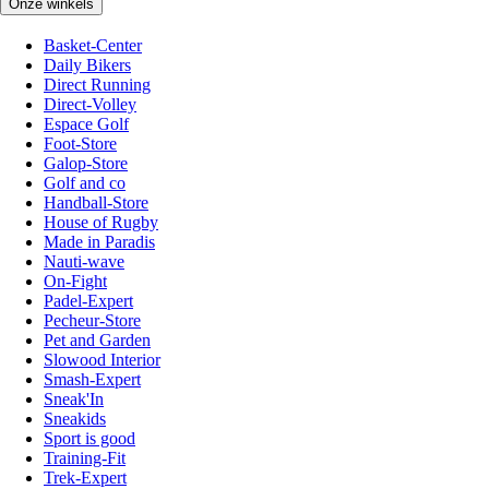
Onze winkels
Basket-Center
Daily Bikers
Direct Running
Direct-Volley
Espace Golf
Foot-Store
Galop-Store
Golf and co
Handball-Store
House of Rugby
Made in Paradis
Nauti-wave
On-Fight
Padel-Expert
Pecheur-Store
Pet and Garden
Slowood Interior
Smash-Expert
Sneak'In
Sneakids
Sport is good
Training-Fit
Trek-Expert