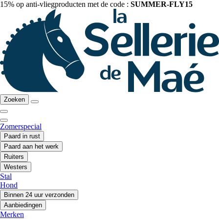
15% op anti-vliegproducten met de code :
SUMMER-FLY15
Zoeken
Zomerspecial
Paard in rust
Paard aan het werk
Ruiters
Westers
Stal
Hond
Binnen 24 uur verzonden
Aanbiedingen
Merken