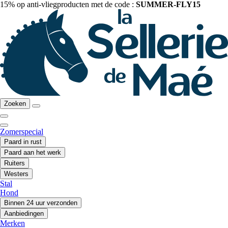
15% op anti-vliegproducten met de code :
SUMMER-FLY15
Zoeken
Zomerspecial
Paard in rust
Paard aan het werk
Ruiters
Westers
Stal
Hond
Binnen 24 uur verzonden
Aanbiedingen
Merken