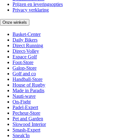
Prijzen en leveringsopties
Privacy verklaring
Onze winkels
Basket-Center
Daily Bikers
Direct Running
Direct-Volley
Espace Golf
Foot-Store
Galop-Store
Golf and co
Handball-Store
House of Rugby
Made in Paradis
Nauti-wave
On-Fight
Padel-Expert
Pecheur-Store
Pet and Garden
Slowood Interior
Smash-Expert
Sneak'In