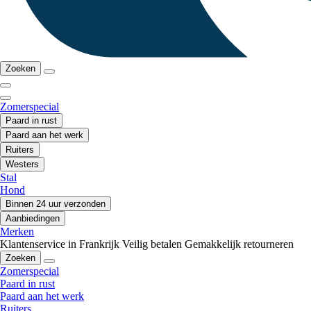
Zoeken
Zomerspecial
Paard in rust
Paard aan het werk
Ruiters
Westers
Stal
Hond
Binnen 24 uur verzonden
Aanbiedingen
Merken
Klantenservice in Frankrijk
Veilig betalen
Gemakkelijk retourneren
Zoeken
Zomerspecial
Paard in rust
Paard aan het werk
Ruiters