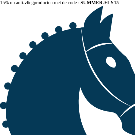
15% op anti-vliegproducten met de code :
SUMMER-FLY15