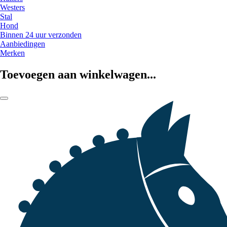
Westers
Stal
Hond
Binnen 24 uur verzonden
Aanbiedingen
Merken
Toevoegen aan winkelwagen...