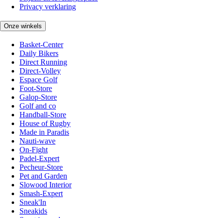
Privacy verklaring
Onze winkels
Basket-Center
Daily Bikers
Direct Running
Direct-Volley
Espace Golf
Foot-Store
Galop-Store
Golf and co
Handball-Store
House of Rugby
Made in Paradis
Nauti-wave
On-Fight
Padel-Expert
Pecheur-Store
Pet and Garden
Slowood Interior
Smash-Expert
Sneak'In
Sneakids