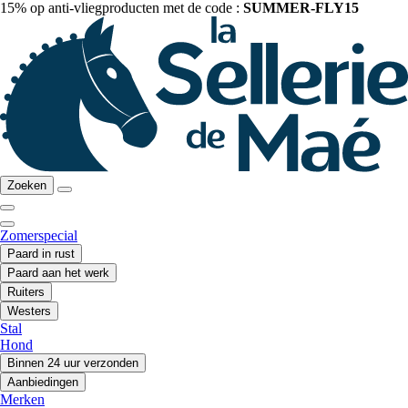
15% op anti-vliegproducten met de code :
SUMMER-FLY15
Zoeken
Zomerspecial
Paard in rust
Paard aan het werk
Ruiters
Westers
Stal
Hond
Binnen 24 uur verzonden
Aanbiedingen
Merken