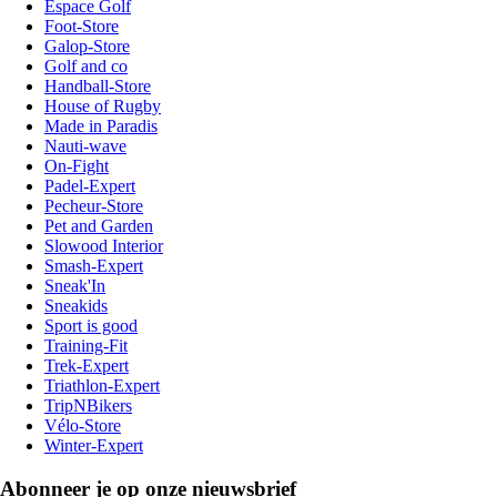
Espace Golf
Foot-Store
Galop-Store
Golf and co
Handball-Store
House of Rugby
Made in Paradis
Nauti-wave
On-Fight
Padel-Expert
Pecheur-Store
Pet and Garden
Slowood Interior
Smash-Expert
Sneak'In
Sneakids
Sport is good
Training-Fit
Trek-Expert
Triathlon-Expert
TripNBikers
Vélo-Store
Winter-Expert
Abonneer je op onze nieuwsbrief