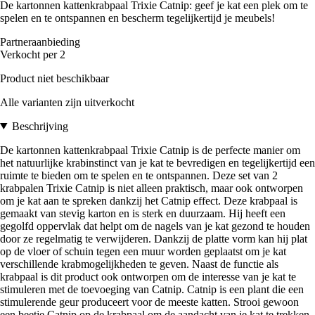
De kartonnen kattenkrabpaal Trixie Catnip: geef je kat een plek om te
spelen en te ontspannen en bescherm tegelijkertijd je meubels!
Partneraanbieding
Verkocht per 2
Product niet beschikbaar
Alle varianten zijn uitverkocht
Beschrijving
De kartonnen kattenkrabpaal Trixie Catnip is de perfecte manier om
het natuurlijke krabinstinct van je kat te bevredigen en tegelijkertijd een
ruimte te bieden om te spelen en te ontspannen. Deze set van 2
krabpalen Trixie Catnip is niet alleen praktisch, maar ook ontworpen
om je kat aan te spreken dankzij het Catnip effect. Deze krabpaal is
gemaakt van stevig karton en is sterk en duurzaam. Hij heeft een
gegolfd oppervlak dat helpt om de nagels van je kat gezond te houden
door ze regelmatig te verwijderen. Dankzij de platte vorm kan hij plat
op de vloer of schuin tegen een muur worden geplaatst om je kat
verschillende krabmogelijkheden te geven. Naast de functie als
krabpaal is dit product ook ontworpen om de interesse van je kat te
stimuleren met de toevoeging van Catnip. Catnip is een plant die een
stimulerende geur produceert voor de meeste katten. Strooi gewoon
een beetje Catnip op de krabpaal om de aandacht van je kat te trekken