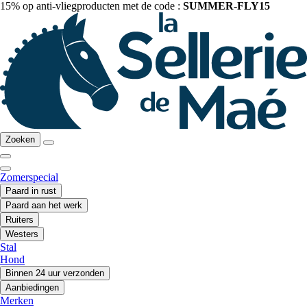
15% op anti-vliegproducten met de code :
SUMMER-FLY15
Zoeken
Zomerspecial
Paard in rust
Paard aan het werk
Ruiters
Westers
Stal
Hond
Binnen 24 uur verzonden
Aanbiedingen
Merken