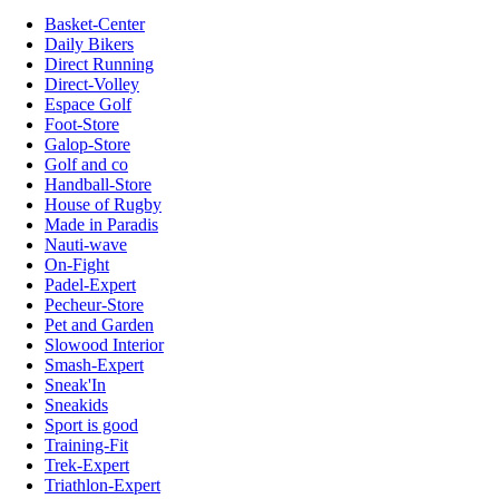
Basket-Center
Daily Bikers
Direct Running
Direct-Volley
Espace Golf
Foot-Store
Galop-Store
Golf and co
Handball-Store
House of Rugby
Made in Paradis
Nauti-wave
On-Fight
Padel-Expert
Pecheur-Store
Pet and Garden
Slowood Interior
Smash-Expert
Sneak'In
Sneakids
Sport is good
Training-Fit
Trek-Expert
Triathlon-Expert