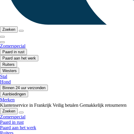
Zoeken
Zomerspecial
Paard in rust
Paard aan het werk
Ruiters
Westers
Stal
Hond
Binnen 24 uur verzonden
Aanbiedingen
Merken
Klantenservice in Frankrijk
Veilig betalen
Gemakkelijk retourneren
Zoeken
Zomerspecial
Paard in rust
Paard aan het werk
Ruiters