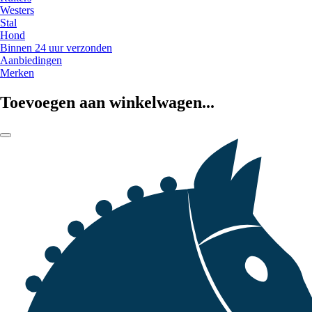
Westers
Stal
Hond
Binnen 24 uur verzonden
Aanbiedingen
Merken
Toevoegen aan winkelwagen...