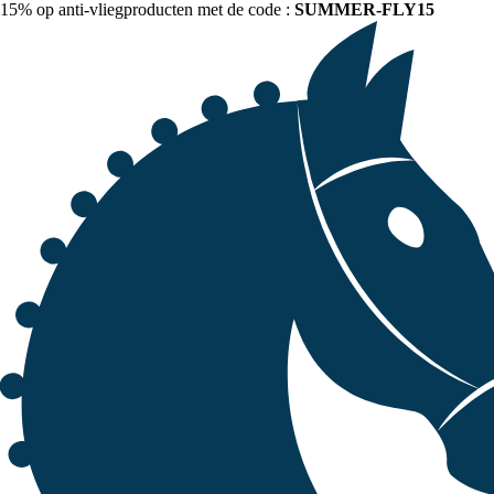
15% op anti-vliegproducten met de code :
SUMMER-FLY15