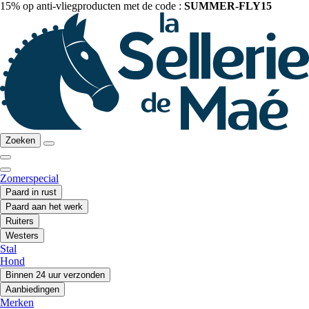
15% op anti-vliegproducten met de code :
SUMMER-FLY15
Zoeken
Zomerspecial
Paard in rust
Paard aan het werk
Ruiters
Westers
Stal
Hond
Binnen 24 uur verzonden
Aanbiedingen
Merken