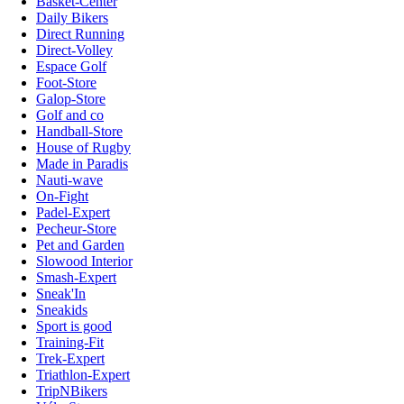
Basket-Center
Daily Bikers
Direct Running
Direct-Volley
Espace Golf
Foot-Store
Galop-Store
Golf and co
Handball-Store
House of Rugby
Made in Paradis
Nauti-wave
On-Fight
Padel-Expert
Pecheur-Store
Pet and Garden
Slowood Interior
Smash-Expert
Sneak'In
Sneakids
Sport is good
Training-Fit
Trek-Expert
Triathlon-Expert
TripNBikers