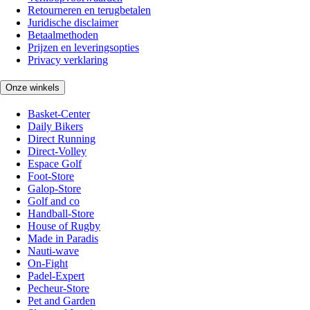
Retourneren en terugbetalen
Juridische disclaimer
Betaalmethoden
Prijzen en leveringsopties
Privacy verklaring
Onze winkels
Basket-Center
Daily Bikers
Direct Running
Direct-Volley
Espace Golf
Foot-Store
Galop-Store
Golf and co
Handball-Store
House of Rugby
Made in Paradis
Nauti-wave
On-Fight
Padel-Expert
Pecheur-Store
Pet and Garden