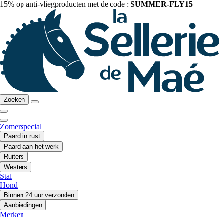
15% op anti-vliegproducten met de code :
SUMMER-FLY15
Zoeken
Zomerspecial
Paard in rust
Paard aan het werk
Ruiters
Westers
Stal
Hond
Binnen 24 uur verzonden
Aanbiedingen
Merken