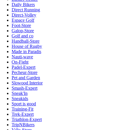
Daily Bikers
Direct Running
Direct-Volley
Espace Golf
Foot-Store
Galop-Store
Golf and co
Handball-Store
House of Rugby
Made in Paradis
Nauti-wave
On-Fight
Padel-Expert
Pecheur-Store
Pet and Garden
Slowood Interior
Smash-Expert
Sneak'In
Sneakids
Sport is good
Training-Fit
Trek-Expert
Triathlon-Expert
TripNBikers
Vélo-Store