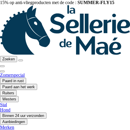
15% op anti-vliegproducten met de code :
SUMMER-FLY15
Zoeken
Zomerspecial
Paard in rust
Paard aan het werk
Ruiters
Westers
Stal
Hond
Binnen 24 uur verzonden
Aanbiedingen
Merken