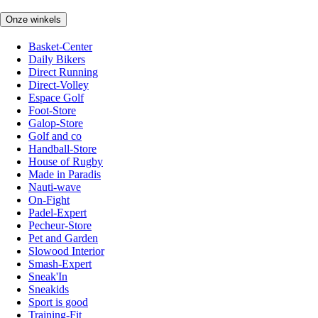
Onze winkels
Basket-Center
Daily Bikers
Direct Running
Direct-Volley
Espace Golf
Foot-Store
Galop-Store
Golf and co
Handball-Store
House of Rugby
Made in Paradis
Nauti-wave
On-Fight
Padel-Expert
Pecheur-Store
Pet and Garden
Slowood Interior
Smash-Expert
Sneak'In
Sneakids
Sport is good
Training-Fit