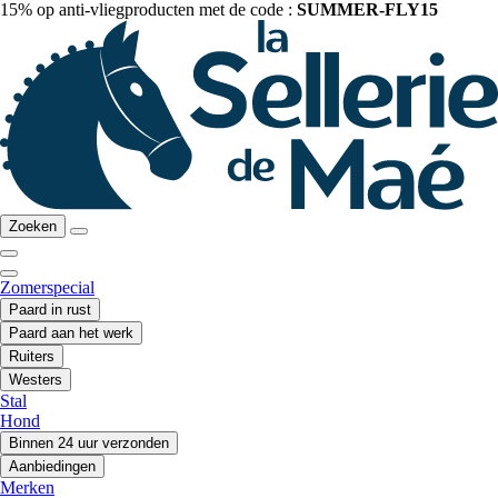
15% op anti-vliegproducten met de code :
SUMMER-FLY15
Zoeken
Zomerspecial
Paard in rust
Paard aan het werk
Ruiters
Westers
Stal
Hond
Binnen 24 uur verzonden
Aanbiedingen
Merken