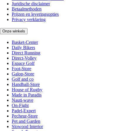
Juridische disclaimer
Betaalmethoden
Prijzen en leveringsopties
Privacy verklaring
Onze winkels
Basket-Center
Daily Bikers
Direct Running
Direct-Volley
Espace Golf
Foot-Store
Galop-Store
Golf and co
Handball-Store
House of Rugby
Made in Paradis
Nauti-wave
On-Fight
Padel-Expert
Pecheur-Store
Pet and Garden
Slowood Interior