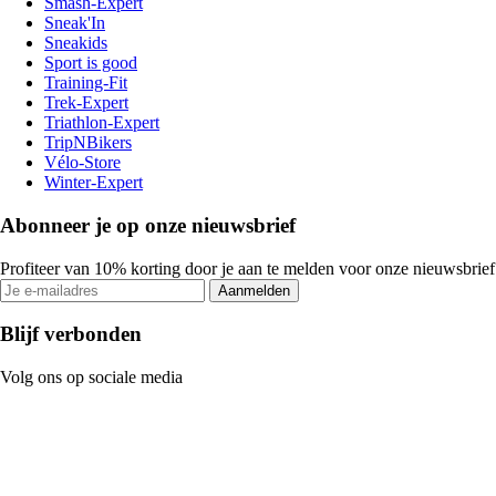
Smash-Expert
Sneak'In
Sneakids
Sport is good
Training-Fit
Trek-Expert
Triathlon-Expert
TripNBikers
Vélo-Store
Winter-Expert
Abonneer je op onze nieuwsbrief
Profiteer van 10% korting door je aan te melden voor onze nieuwsbrief
Aanmelden
Blijf verbonden
Volg ons op sociale media