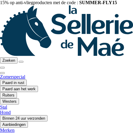
15% op anti-vliegproducten met de code :
SUMMER-FLY15
Zoeken
Zomerspecial
Paard in rust
Paard aan het werk
Ruiters
Westers
Stal
Hond
Binnen 24 uur verzonden
Aanbiedingen
Merken