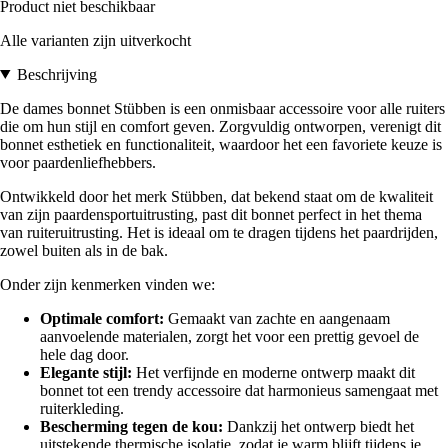
Product niet beschikbaar
Alle varianten zijn uitverkocht
Beschrijving
De dames bonnet Stübben is een onmisbaar accessoire voor alle ruiters
die om hun stijl en comfort geven. Zorgvuldig ontworpen, verenigt dit
bonnet esthetiek en functionaliteit, waardoor het een favoriete keuze is
voor paardenliefhebbers.
Ontwikkeld door het merk Stübben, dat bekend staat om de kwaliteit
van zijn paardensportuitrusting, past dit bonnet perfect in het thema
van ruiteruitrusting. Het is ideaal om te dragen tijdens het paardrijden,
zowel buiten als in de bak.
Onder zijn kenmerken vinden we:
Optimale comfort:
Gemaakt van zachte en aangenaam
aanvoelende materialen, zorgt het voor een prettig gevoel de
hele dag door.
Elegante stijl:
Het verfijnde en moderne ontwerp maakt dit
bonnet tot een trendy accessoire dat harmonieus samengaat met
ruiterkleding.
Bescherming tegen de kou:
Dankzij het ontwerp biedt het
uitstekende thermische isolatie, zodat je warm blijft tijdens je