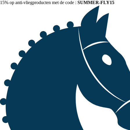
15% op anti-vliegproducten met de code :
SUMMER-FLY15