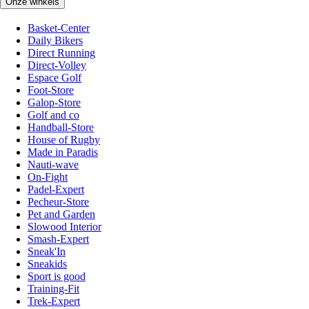
Onze winkels
Basket-Center
Daily Bikers
Direct Running
Direct-Volley
Espace Golf
Foot-Store
Galop-Store
Golf and co
Handball-Store
House of Rugby
Made in Paradis
Nauti-wave
On-Fight
Padel-Expert
Pecheur-Store
Pet and Garden
Slowood Interior
Smash-Expert
Sneak'In
Sneakids
Sport is good
Training-Fit
Trek-Expert