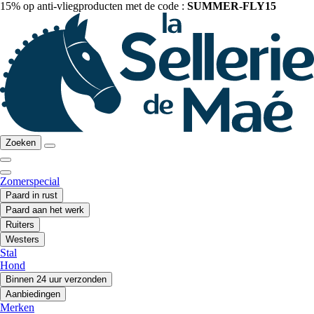
15% op anti-vliegproducten met de code :
SUMMER-FLY15
Zoeken
Zomerspecial
Paard in rust
Paard aan het werk
Ruiters
Westers
Stal
Hond
Binnen 24 uur verzonden
Aanbiedingen
Merken