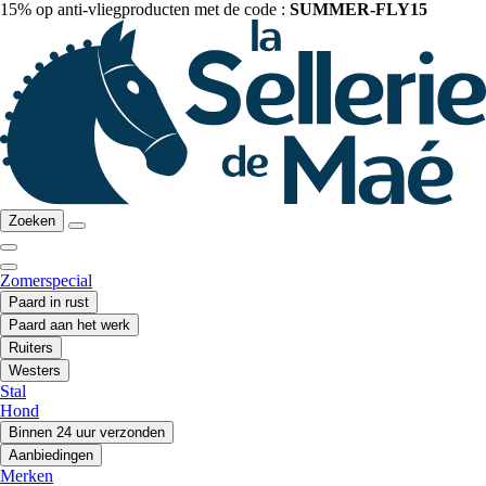
15% op anti-vliegproducten met de code :
SUMMER-FLY15
Zoeken
Zomerspecial
Paard in rust
Paard aan het werk
Ruiters
Westers
Stal
Hond
Binnen 24 uur verzonden
Aanbiedingen
Merken