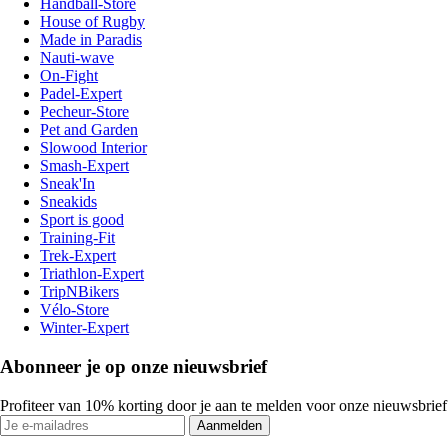
Handball-Store
House of Rugby
Made in Paradis
Nauti-wave
On-Fight
Padel-Expert
Pecheur-Store
Pet and Garden
Slowood Interior
Smash-Expert
Sneak'In
Sneakids
Sport is good
Training-Fit
Trek-Expert
Triathlon-Expert
TripNBikers
Vélo-Store
Winter-Expert
Abonneer je op onze nieuwsbrief
Profiteer van 10% korting door je aan te melden voor onze nieuwsbrief
Aanmelden