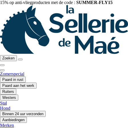
15% op anti-vliegproducten met de code :
SUMMER-FLY15
Zoeken
Zomerspecial
Paard in rust
Paard aan het werk
Ruiters
Westers
Stal
Hond
Binnen 24 uur verzonden
Aanbiedingen
Merken