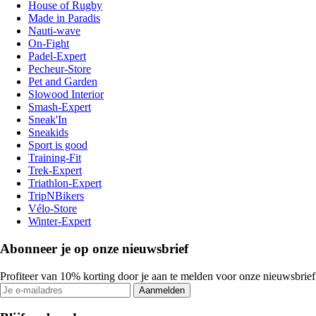
House of Rugby
Made in Paradis
Nauti-wave
On-Fight
Padel-Expert
Pecheur-Store
Pet and Garden
Slowood Interior
Smash-Expert
Sneak'In
Sneakids
Sport is good
Training-Fit
Trek-Expert
Triathlon-Expert
TripNBikers
Vélo-Store
Winter-Expert
Abonneer je op onze nieuwsbrief
Profiteer van 10% korting door je aan te melden voor onze nieuwsbrief
Aanmelden