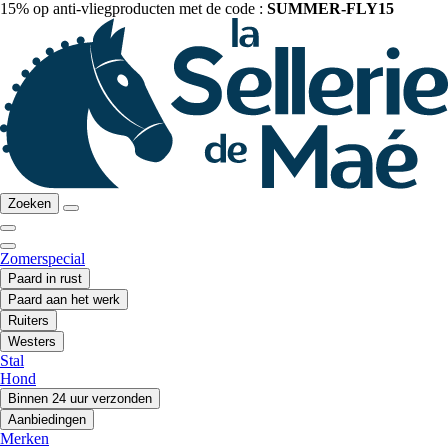
15% op anti-vliegproducten met de code :
SUMMER-FLY15
Zoeken
Zomerspecial
Paard in rust
Paard aan het werk
Ruiters
Westers
Stal
Hond
Binnen 24 uur verzonden
Aanbiedingen
Merken