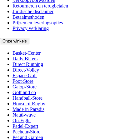
Verkoopvoorwaarden
Retourneren en terugbetalen
Juridische disclaimer
Betaalmethoden
Prijzen en leveringsopties
Privacy verklaring
Onze winkels
Basket-Center
Daily Bikers
Direct Running
Direct-Volley
Espace Golf
Foot-Store
Galop-Store
Golf and co
Handball-Store
House of Rugby
Made in Paradis
Nauti-wave
On-Fight
Padel-Expert
Pecheur-Store
Pet and Garden