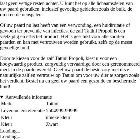
laat geen vettige resten achter. U kunt het op alle lichaamsdelen van
uw paard gebruiken, inclusief gevoelige gebieden zoals de buik, de
oren en de neusgaten.
Of uw paard nu last heeft van een verwonding, een huidirritatie of
gewoon ter preventie van infecties, de zalf Tattini Propoli is een
veelzijdig en effectief product. Het is geschikt voor alle soorten
paarden en kan met vertrouwen worden gebruikt, zelfs op de meest
gevoelige huid.
Door te kiezen voor de zalf Tattini Propoli, kiest u voor een
hoogwaardig product, zorgvuldig vervaardigd door een gerenommeerd
merk in de paardenwereld. Geef uw paard de beste zorg met deze
natuurlijke zalf en vertrouw op Tattini om voor uw dier te zorgen zoals
het verdient. Bestel nu en geef uw paard een gezonde en beschermde
huid!
Aanvullende informatie
Merk
Tattini
Leveranciersreferentie
5504999-99999
Kleur
unieke kleur
Kleur
Zwart
Loading...
Loading...