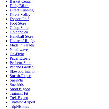
Basket-Center
Daily Bikers
Direct Running
Direct-Volley
Espace Golf
Foot-Store
Galop-Store
Golf and co
Handball-Store
House of Rugby
Made in Paradis
Nauti-wave
On-Fight
Padel-Expert
Pecheur-Store
Pet and Garden
Slowood Interior
Smash-Expert
Sneak'In
Sneakids
Sport is good
Training-Fit
Trek-Expert
Triathlon-Expert
TripNBikers