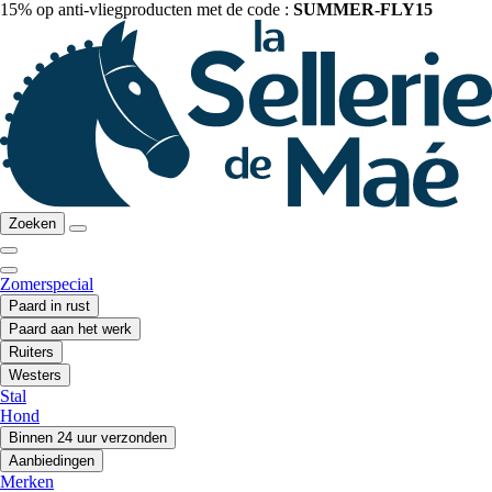
15% op anti-vliegproducten met de code :
SUMMER-FLY15
Zoeken
Zomerspecial
Paard in rust
Paard aan het werk
Ruiters
Westers
Stal
Hond
Binnen 24 uur verzonden
Aanbiedingen
Merken