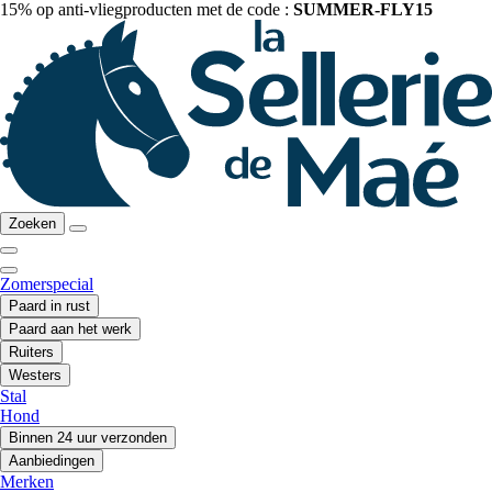
15% op anti-vliegproducten met de code :
SUMMER-FLY15
Zoeken
Zomerspecial
Paard in rust
Paard aan het werk
Ruiters
Westers
Stal
Hond
Binnen 24 uur verzonden
Aanbiedingen
Merken