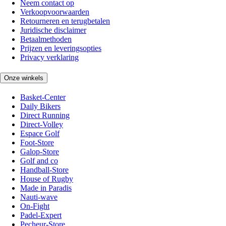
Neem contact op
Verkoopvoorwaarden
Retourneren en terugbetalen
Juridische disclaimer
Betaalmethoden
Prijzen en leveringsopties
Privacy verklaring
Onze winkels
Basket-Center
Daily Bikers
Direct Running
Direct-Volley
Espace Golf
Foot-Store
Galop-Store
Golf and co
Handball-Store
House of Rugby
Made in Paradis
Nauti-wave
On-Fight
Padel-Expert
Pecheur-Store