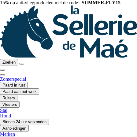
15% op anti-vliegproducten met de code :
SUMMER-FLY15
Zoeken
Zomerspecial
Paard in rust
Paard aan het werk
Ruiters
Westers
Stal
Hond
Binnen 24 uur verzonden
Aanbiedingen
Merken