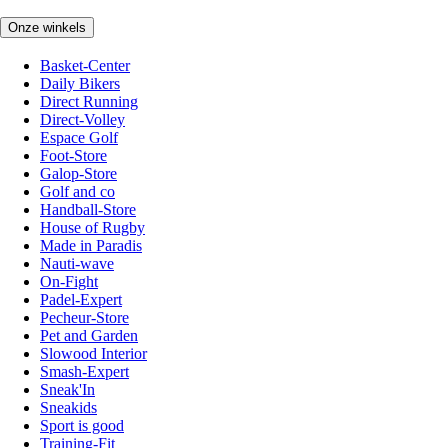
Onze winkels
Basket-Center
Daily Bikers
Direct Running
Direct-Volley
Espace Golf
Foot-Store
Galop-Store
Golf and co
Handball-Store
House of Rugby
Made in Paradis
Nauti-wave
On-Fight
Padel-Expert
Pecheur-Store
Pet and Garden
Slowood Interior
Smash-Expert
Sneak'In
Sneakids
Sport is good
Training-Fit