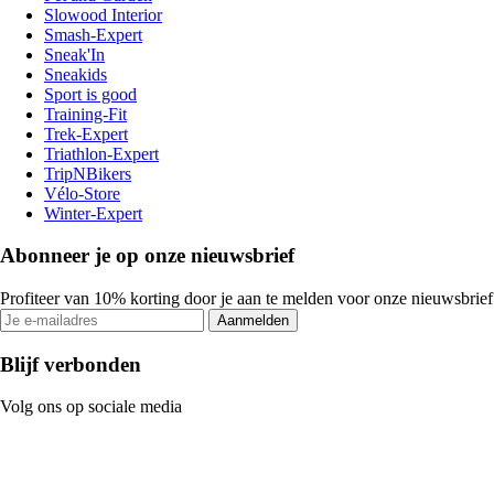
Slowood Interior
Smash-Expert
Sneak'In
Sneakids
Sport is good
Training-Fit
Trek-Expert
Triathlon-Expert
TripNBikers
Vélo-Store
Winter-Expert
Abonneer je op onze nieuwsbrief
Profiteer van 10% korting door je aan te melden voor onze nieuwsbrief
Aanmelden
Blijf verbonden
Volg ons op sociale media