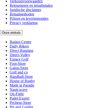
Verkoopvoorwaarden
Retourneren en terugbetalen
Juridische disclaimer
Betaalmethoden
Prijzen en leveringsopties
Privacy verklaring
Onze winkels
Basket-Center
Daily Bikers
Direct Running
Direct-Volley
Espace Golf
Foot-Store
Galop-Store
Golf and co
Handball-Store
House of Rugby
Made in Paradis
Nauti-wave
On-Fight
Padel-Expert
Pecheur-Store
Pet and Garden