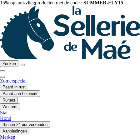
15% op anti-vliegproducten met de code :
SUMMER-FLY15
Zoeken
Zomerspecial
Paard in rust
Paard aan het werk
Ruiters
Westers
Stal
Hond
Binnen 24 uur verzonden
Aanbiedingen
Merken