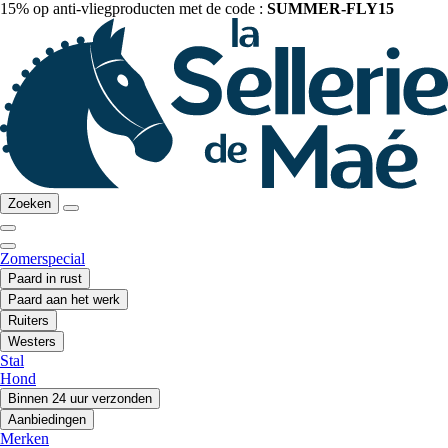
15% op anti-vliegproducten met de code :
SUMMER-FLY15
Zoeken
Zomerspecial
Paard in rust
Paard aan het werk
Ruiters
Westers
Stal
Hond
Binnen 24 uur verzonden
Aanbiedingen
Merken