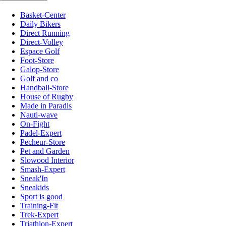
Basket-Center
Daily Bikers
Direct Running
Direct-Volley
Espace Golf
Foot-Store
Galop-Store
Golf and co
Handball-Store
House of Rugby
Made in Paradis
Nauti-wave
On-Fight
Padel-Expert
Pecheur-Store
Pet and Garden
Slowood Interior
Smash-Expert
Sneak'In
Sneakids
Sport is good
Training-Fit
Trek-Expert
Triathlon-Expert