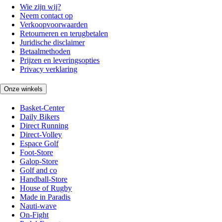
Wie zijn wij?
Neem contact op
Verkoopvoorwaarden
Retourneren en terugbetalen
Juridische disclaimer
Betaalmethoden
Prijzen en leveringsopties
Privacy verklaring
Onze winkels
Basket-Center
Daily Bikers
Direct Running
Direct-Volley
Espace Golf
Foot-Store
Galop-Store
Golf and co
Handball-Store
House of Rugby
Made in Paradis
Nauti-wave
On-Fight