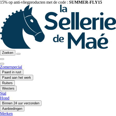
15% op anti-vliegproducten met de code :
SUMMER-FLY15
Zoeken
Zomerspecial
Paard in rust
Paard aan het werk
Ruiters
Westers
Stal
Hond
Binnen 24 uur verzonden
Aanbiedingen
Merken