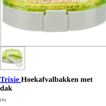
Trixie
Hoekafvalbakken met
dak
(3x)