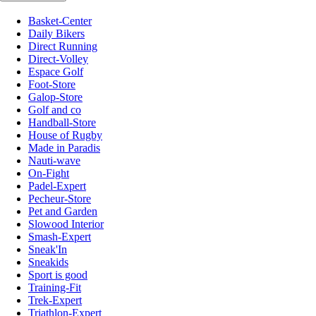
Basket-Center
Daily Bikers
Direct Running
Direct-Volley
Espace Golf
Foot-Store
Galop-Store
Golf and co
Handball-Store
House of Rugby
Made in Paradis
Nauti-wave
On-Fight
Padel-Expert
Pecheur-Store
Pet and Garden
Slowood Interior
Smash-Expert
Sneak'In
Sneakids
Sport is good
Training-Fit
Trek-Expert
Triathlon-Expert