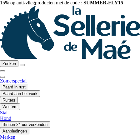
15% op anti-vliegproducten met de code :
SUMMER-FLY15
Zoeken
Zomerspecial
Paard in rust
Paard aan het werk
Ruiters
Westers
Stal
Hond
Binnen 24 uur verzonden
Aanbiedingen
Merken