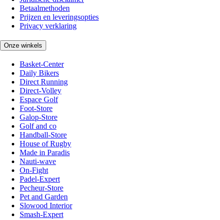
Betaalmethoden
Prijzen en leveringsopties
Privacy verklaring
Onze winkels
Basket-Center
Daily Bikers
Direct Running
Direct-Volley
Espace Golf
Foot-Store
Galop-Store
Golf and co
Handball-Store
House of Rugby
Made in Paradis
Nauti-wave
On-Fight
Padel-Expert
Pecheur-Store
Pet and Garden
Slowood Interior
Smash-Expert