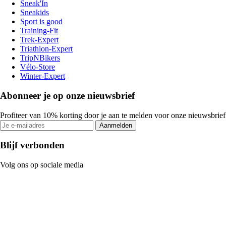
Sneak'In
Sneakids
Sport is good
Training-Fit
Trek-Expert
Triathlon-Expert
TripNBikers
Vélo-Store
Winter-Expert
Abonneer je op onze nieuwsbrief
Profiteer van 10% korting door je aan te melden voor onze nieuwsbrief
Aanmelden
Blijf verbonden
Volg ons op sociale media