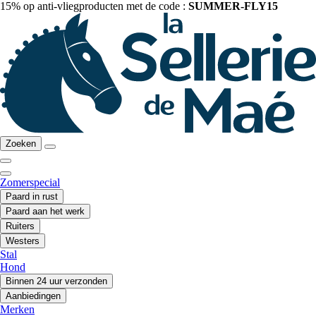
15% op anti-vliegproducten met de code :
SUMMER-FLY15
Zoeken
Zomerspecial
Paard in rust
Paard aan het werk
Ruiters
Westers
Stal
Hond
Binnen 24 uur verzonden
Aanbiedingen
Merken