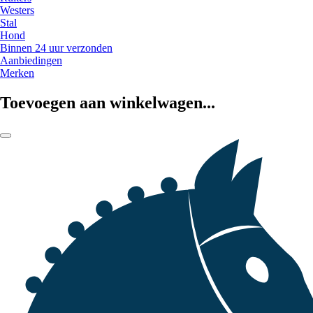
Westers
Stal
Hond
Binnen 24 uur verzonden
Aanbiedingen
Merken
Toevoegen aan winkelwagen...