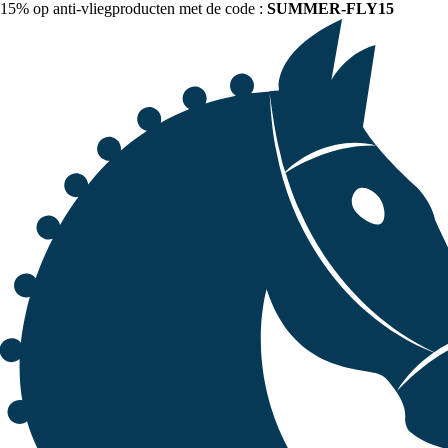
15% op anti-vliegproducten met de code :
SUMMER-FLY15