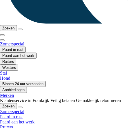
Zoeken
Zomerspecial
Paard in rust
Paard aan het werk
Ruiters
Westers
Stal
Hond
Binnen 24 uur verzonden
Aanbiedingen
Merken
Klantenservice in Frankrijk
Veilig betalen
Gemakkelijk retourneren
Zoeken
Zomerspecial
Paard in rust
Paard aan het werk
Ruiters