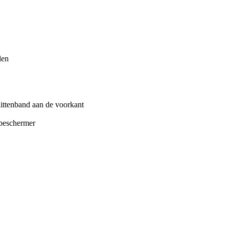
len
littenband aan de voorkant
nbeschermer