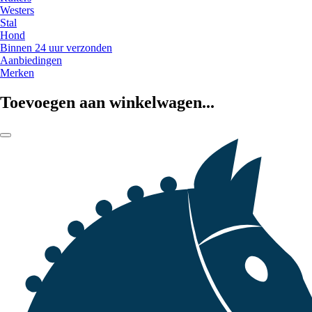
Westers
Stal
Hond
Binnen 24 uur verzonden
Aanbiedingen
Merken
Toevoegen aan winkelwagen...