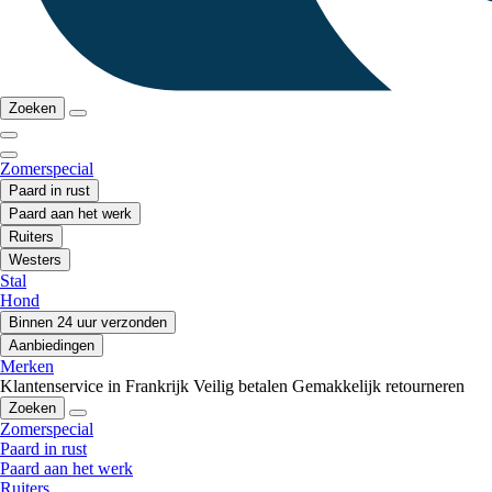
Zoeken
Zomerspecial
Paard in rust
Paard aan het werk
Ruiters
Westers
Stal
Hond
Binnen 24 uur verzonden
Aanbiedingen
Merken
Klantenservice in Frankrijk
Veilig betalen
Gemakkelijk retourneren
Zoeken
Zomerspecial
Paard in rust
Paard aan het werk
Ruiters