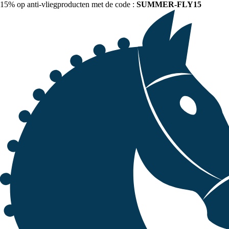
15% op anti-vliegproducten met de code :
SUMMER-FLY15