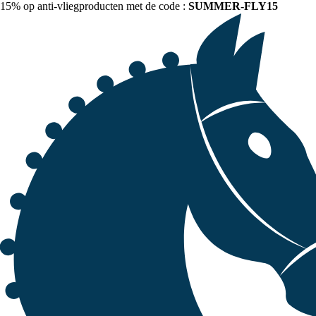
15% op anti-vliegproducten met de code :
SUMMER-FLY15