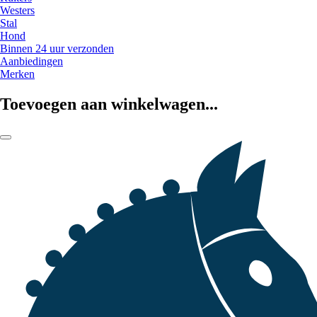
Westers
Stal
Hond
Binnen 24 uur verzonden
Aanbiedingen
Merken
Toevoegen aan winkelwagen...