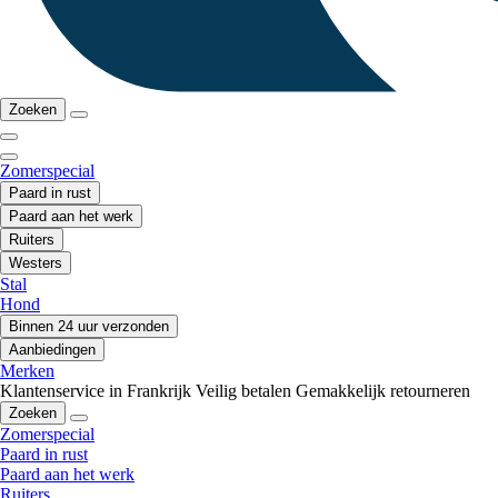
Zoeken
Zomerspecial
Paard in rust
Paard aan het werk
Ruiters
Westers
Stal
Hond
Binnen 24 uur verzonden
Aanbiedingen
Merken
Klantenservice in Frankrijk
Veilig betalen
Gemakkelijk retourneren
Zoeken
Zomerspecial
Paard in rust
Paard aan het werk
Ruiters