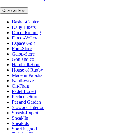
Onze winkels
Basket-Center
Daily Bikers
Direct Running
Direct-Volley
Espace Golf
Foot-Store
Galop-Store
Golf and co
Handball-Store
House of Rugby
Made in Paradis
Nauti-wave
On-Fight
Padel-Expert
Pecheur-Store
Pet and Garden
Slowood Interior
Smash-Expert
Sneak'In
Sneakids
Sport is good