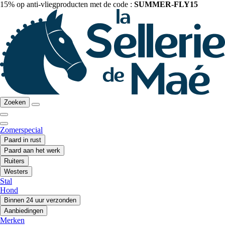
15% op anti-vliegproducten met de code :
SUMMER-FLY15
Zoeken
Zomerspecial
Paard in rust
Paard aan het werk
Ruiters
Westers
Stal
Hond
Binnen 24 uur verzonden
Aanbiedingen
Merken