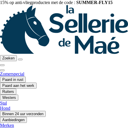
15% op anti-vliegproducten met de code :
SUMMER-FLY15
Zoeken
Zomerspecial
Paard in rust
Paard aan het werk
Ruiters
Westers
Stal
Hond
Binnen 24 uur verzonden
Aanbiedingen
Merken