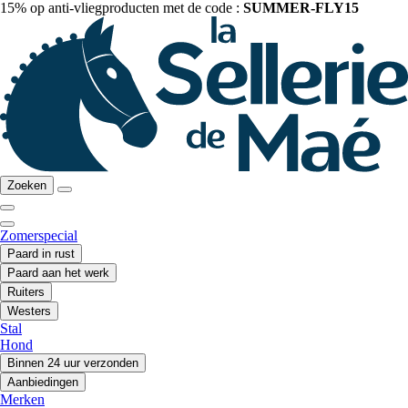
15% op anti-vliegproducten met de code :
SUMMER-FLY15
Zoeken
Zomerspecial
Paard in rust
Paard aan het werk
Ruiters
Westers
Stal
Hond
Binnen 24 uur verzonden
Aanbiedingen
Merken