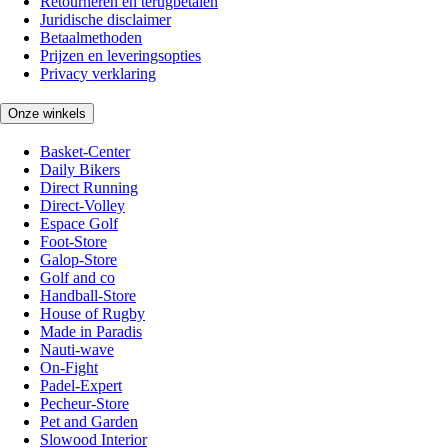
Retourneren en terugbetalen
Juridische disclaimer
Betaalmethoden
Prijzen en leveringsopties
Privacy verklaring
Onze winkels
Basket-Center
Daily Bikers
Direct Running
Direct-Volley
Espace Golf
Foot-Store
Galop-Store
Golf and co
Handball-Store
House of Rugby
Made in Paradis
Nauti-wave
On-Fight
Padel-Expert
Pecheur-Store
Pet and Garden
Slowood Interior