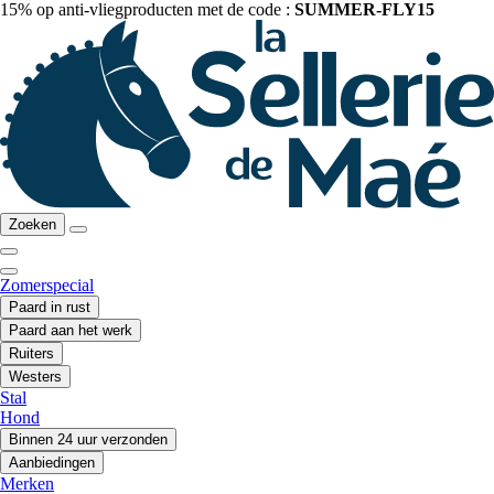
15% op anti-vliegproducten met de code :
SUMMER-FLY15
Zoeken
Zomerspecial
Paard in rust
Paard aan het werk
Ruiters
Westers
Stal
Hond
Binnen 24 uur verzonden
Aanbiedingen
Merken