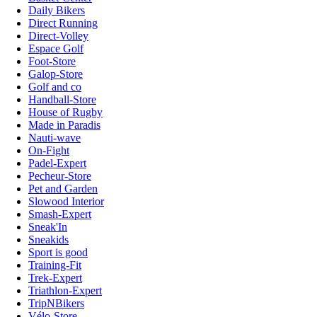
Daily Bikers
Direct Running
Direct-Volley
Espace Golf
Foot-Store
Galop-Store
Golf and co
Handball-Store
House of Rugby
Made in Paradis
Nauti-wave
On-Fight
Padel-Expert
Pecheur-Store
Pet and Garden
Slowood Interior
Smash-Expert
Sneak'In
Sneakids
Sport is good
Training-Fit
Trek-Expert
Triathlon-Expert
TripNBikers
Vélo-Store