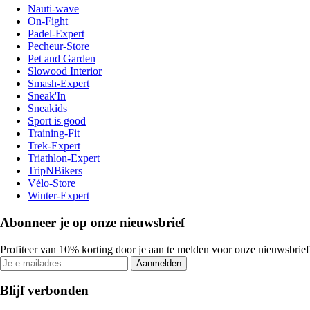
Nauti-wave
On-Fight
Padel-Expert
Pecheur-Store
Pet and Garden
Slowood Interior
Smash-Expert
Sneak'In
Sneakids
Sport is good
Training-Fit
Trek-Expert
Triathlon-Expert
TripNBikers
Vélo-Store
Winter-Expert
Abonneer je op onze nieuwsbrief
Profiteer van 10% korting door je aan te melden voor onze nieuwsbrief
Aanmelden
Blijf verbonden