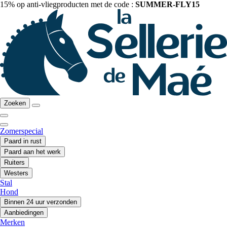
15% op anti-vliegproducten met de code :
SUMMER-FLY15
Zoeken
Zomerspecial
Paard in rust
Paard aan het werk
Ruiters
Westers
Stal
Hond
Binnen 24 uur verzonden
Aanbiedingen
Merken