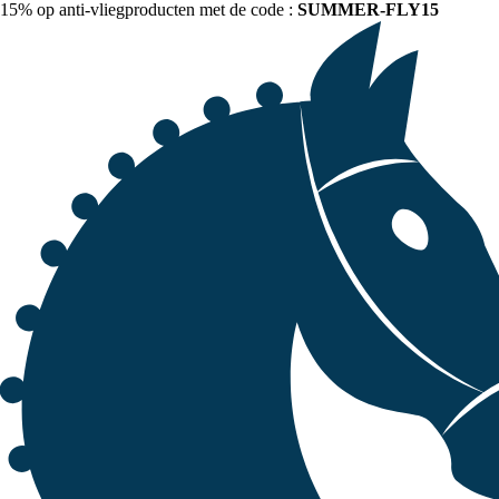
15% op anti-vliegproducten met de code :
SUMMER-FLY15