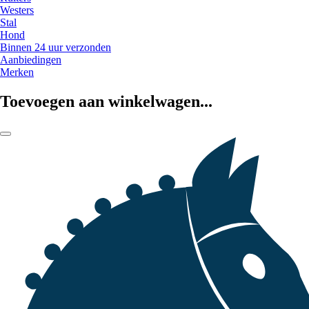
Westers
Stal
Hond
Binnen 24 uur verzonden
Aanbiedingen
Merken
Toevoegen aan winkelwagen...