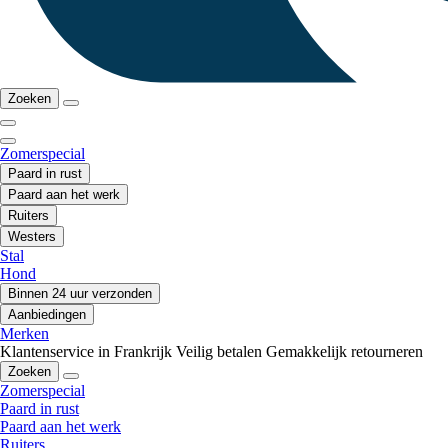
Zoeken
Zomerspecial
Paard in rust
Paard aan het werk
Ruiters
Westers
Stal
Hond
Binnen 24 uur verzonden
Aanbiedingen
Merken
Klantenservice in Frankrijk
Veilig betalen
Gemakkelijk retourneren
Zoeken
Zomerspecial
Paard in rust
Paard aan het werk
Ruiters