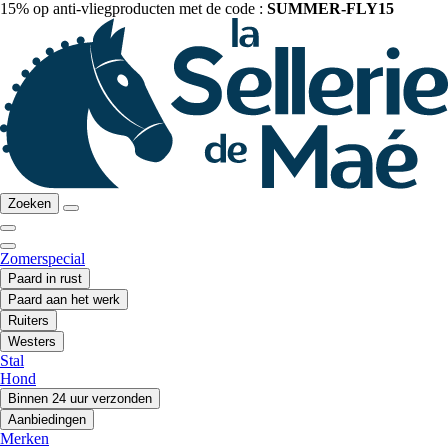
15% op anti-vliegproducten met de code :
SUMMER-FLY15
Zoeken
Zomerspecial
Paard in rust
Paard aan het werk
Ruiters
Westers
Stal
Hond
Binnen 24 uur verzonden
Aanbiedingen
Merken