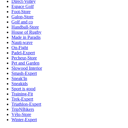
Direct-Volley
Espace Golf
Foot-Store
Galop-Store
Golf and co
Handball-Store
House of Rugby
Made in Paradis
Nauti-wave
On-Fight
Padel-Expert
Pecheur-Store
Pet and Garden
Slowood Interior
Smash-Expert
Sneak'In
Sneakids
Sport is good
Training-Fit
Trek-Expert
Triathlon-Expert
TripNBikers
Vélo-Store
Winter-Expert