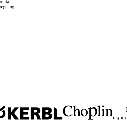
rraria
rregeling