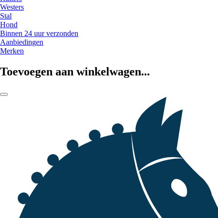
Westers
Stal
Hond
Binnen 24 uur verzonden
Aanbiedingen
Merken
Toevoegen aan winkelwagen...