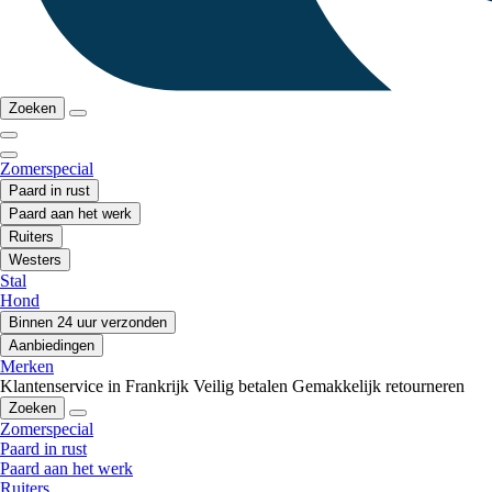
Zoeken
Zomerspecial
Paard in rust
Paard aan het werk
Ruiters
Westers
Stal
Hond
Binnen 24 uur verzonden
Aanbiedingen
Merken
Klantenservice in Frankrijk
Veilig betalen
Gemakkelijk retourneren
Zoeken
Zomerspecial
Paard in rust
Paard aan het werk
Ruiters