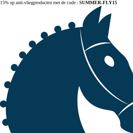
15% op anti-vliegproducten met de code :
SUMMER-FLY15